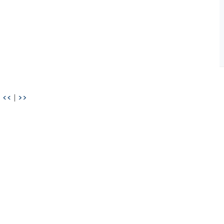
<<
|
>>