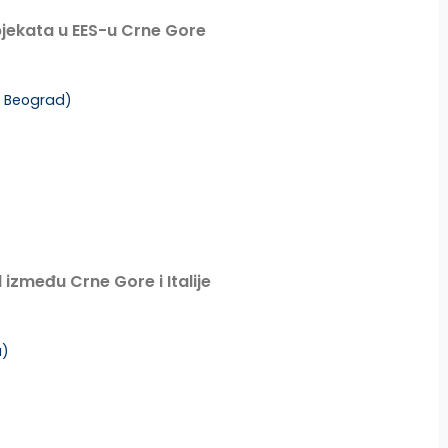
bjekata u EES-u Crne Gore
, Beograd
)
između Crne Gore i Italije
a)