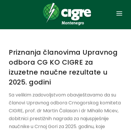
NASLOVNA
OPŠTE
Priznanja članovima Upravnog
ORGANIZACIJA
odbora CG KO CIGRE za
ČLANSTVO
izuzetne naučne rezultate u
2025. godini
AKTA
Sa velikim zadovoljstvom obavještavamo da su
SAVJETOVANJA
članovi Upravnog odbora Crnogorskog komiteta
EES CRNE GORE
CIGRE, prof. dr Martin Ćalasan i dr Mihailo Micev,
dobitnici prestižnih nagrada za najuspješnije
KONTAKT
naučnike u Crnoj Gori za 2025. godinu, koje