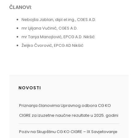
ČLANOVI
:
Nebojša Jablan, dipl.el.ing., CGES A.D.
mr Ljiljana Vučinić, CGES A.D.
mr Tanja Manojlović, EPCG A.D. Nikšić
Željko Čvorović, EPCG AD Nikšić
NOVOSTI
Priznanja članovima Upravnog odbora CG KO
CIGRE za izuzetne naučne rezultate u 2025. godini
Poziv na Skupštinu CG KO CIGRE – IX Savjetovanje