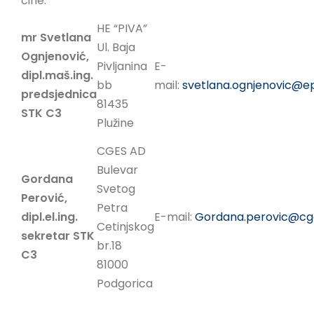
čine:
LINKOVI
HE “PIVA”
mr Svetlana
EN
Ul. Baja
Ognjenović,
Pivljanina
E-
dipl.maš.ing.
bb
mail:
svetlana.ognjenovic@
predsjednica
81435
STK C3
Plužine
CGES AD
Bulevar
Gordana
Svetog
Perović,
Petra
dipl.el.ing.
E-mail:
Gordana.perovic@cg
Cetinjskog
sekretar STK
br.18
C3
81000
Podgorica