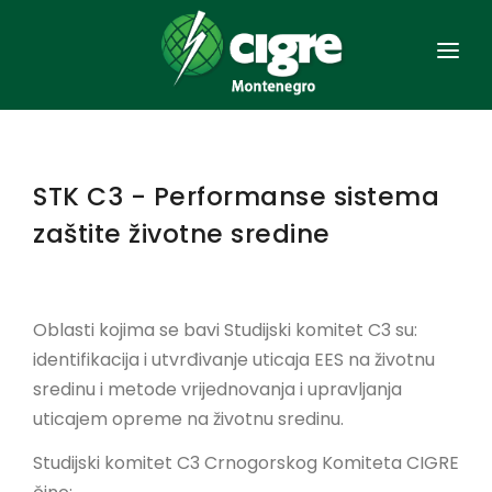
NASLOVNA
OPŠTE
STK C3 - Performanse sistema
ORGANIZACIJA
zaštite životne sredine
ČLANSTVO
AKTA
Oblasti kojima se bavi Studijski komitet C3 su:
identifikacija i utvrđivanje uticaja EES na životnu
SAVJETOVANJA
sredinu i metode vrijednovanja i upravljanja
EES CRNE GORE
uticajem opreme na životnu sredinu.
KONTAKT
Studijski komitet C3 Crnogorskog Komiteta CIGRE