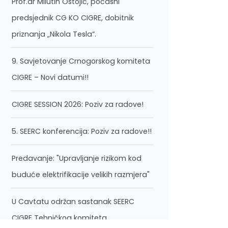
Prof.dr Milutin Ostojić, počasni
predsjednik CG KO CIGRE, dobitnik
priznanja „Nikola Tesla“.
9. Savjetovanje Crnogorskog komiteta
CIGRE – Novi datumi!!
CIGRE SESSION 2026: Poziv za radove!
5. SEERC konferencija: Poziv za radove!!
Predavanje: "Upravljanje rizikom kod
buduće elektrifikacije velikih razmjera"
U Cavtatu održan sastanak SEERC
CIGRE Tehničkog komiteta