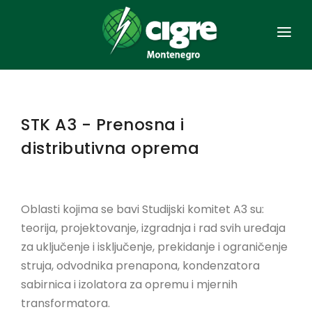
NASLOVNA
OPŠTE
STK A3 - Prenosna i
ORGANIZACIJA
distributivna oprema
ČLANSTVO
AKTA
Oblasti kojima se bavi Studijski komitet A3 su:
teorija, projektovanje, izgradnja i rad svih uređaja
SAVJETOVANJA
za uključenje i isključenje, prekidanje i ograničenje
EES CRNE GORE
struja, odvodnika prenapona, kondenzatora
sabirnica i izolatora za opremu i mjernih
KONTAKT
transformatora.