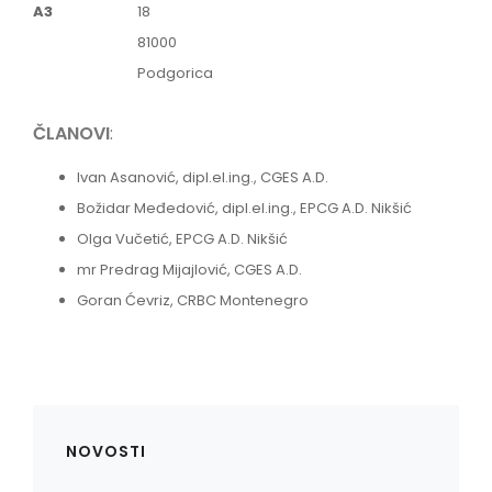
A3
18
81000
Podgorica
ČLANOVI
:
Ivan Asanović, dipl.el.ing., CGES A.D.
Božidar Međedović, dipl.el.ing., EPCG A.D. Nikšić
Olga Vučetić, EPCG A.D. Nikšić
mr Predrag Mijajlović, CGES A.D.
Goran Ćevriz, CRBC Montenegro
NOVOSTI