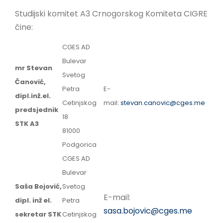
LINKOVI
Studijski komitet A3 Crnogorskog Komiteta CIGRE
čine:
EN
CGES AD
Bulevar
mr Stevan
Svetog
Čanović,
Petra
E-
dipl.inž.el.
Cetinjskog
mail:
stevan.canovic@cges.me
predsjednik
18
STK A3
81000
Podgorica
CGES AD
Bulevar
Saša Bojović,
Svetog
E-mail:
dipl. inž el.
Petra
sasa.bojovic@cges.me
sekretar STK
Cetinjskog