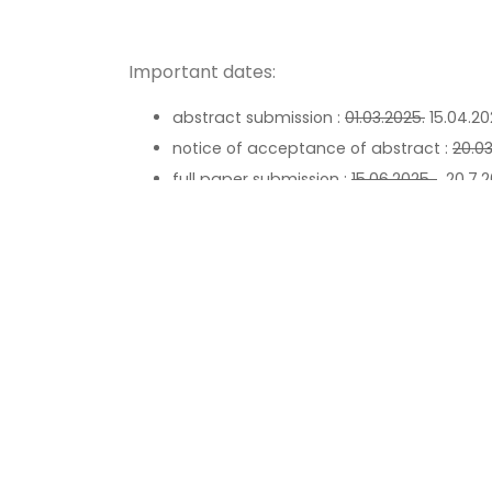
Important dates:
abstract submission :
01.03.2025.
15.04.20
notice of acceptance of abstract :
20.03
full paper submission :
15.06.2025.
20.7.2
notice of acceptance :
01.07.2025.
10.8.2