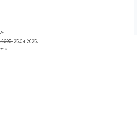
25.
.2025.
25.04.2025.
025.
025.
© CIGRE :: National comitee of Montenegro. All Rights Reserved.