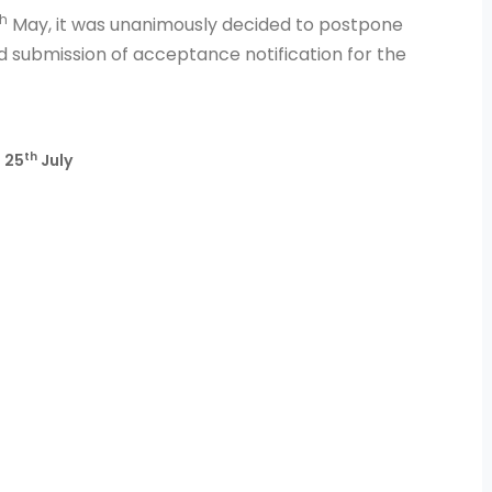
th
May, it was unanimously decided to postpone
d submission of acceptance notification for the
th
–
25
July