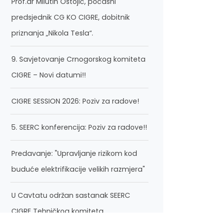
Prof.dr Milutin Ostojić, počasni
predsjednik CG KO CIGRE, dobitnik
priznanja „Nikola Tesla“.
9. Savjetovanje Crnogorskog komiteta
CIGRE – Novi datumi!!
CIGRE SESSION 2026: Poziv za radove!
5. SEERC konferencija: Poziv za radove!!
Predavanje: "Upravljanje rizikom kod
buduće elektrifikacije velikih razmjera"
U Cavtatu održan sastanak SEERC
CIGRE Tehničkog komiteta